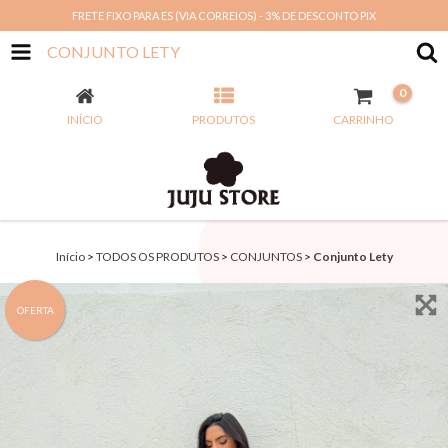
FRETE FIXO PARA ES (VIA CORREIOS) - 3% DE DESCONTO PIX
CONJUNTO LETY
0
INÍCIO
PRODUTOS
CARRINHO
Início
>
TODOS OS PRODUTOS
>
CONJUNTOS
>
Conjunto Lety
OFERTA